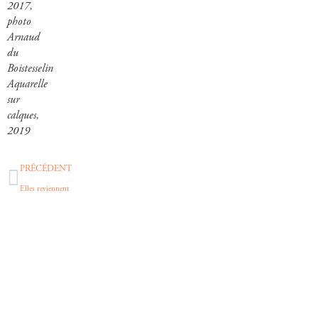
2017,
photo
Arnaud
du
Boistesselin
Aquarelle
sur
calques,
2019
PRÉCÉDENT
Elles reviennent