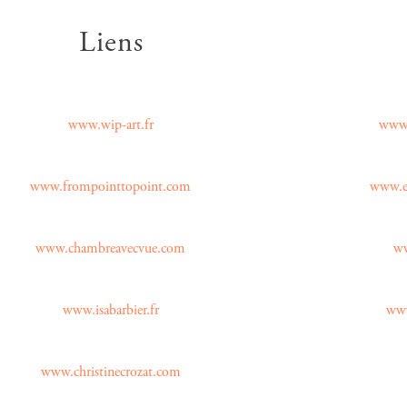
Liens
www.wip-art.fr
www.
www.frompointtopoint.com
www.ec
www.chambreavecvue.com
ww
www.isabarbier.fr
www
www.christinecrozat.com