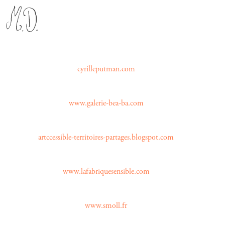
cyrilleputman.com
www.galerie-bea-ba.com
artccessible-territoires-partages.blogspot.com
www.lafabriquesensible.com
www.smoll.fr